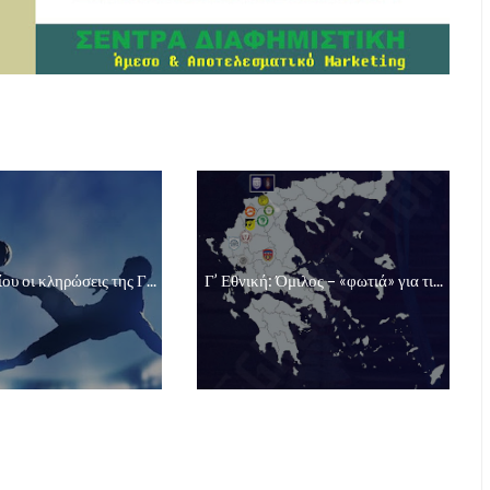
ου οι κληρώσεις της Γ...
Γ’ Εθνική: Όμιλος – «φωτιά» για τι...