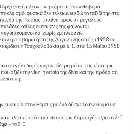
 Αργεντινή πλέον φλερτάρει με έναν θλιβερό
ποκλεισμό, φυσικά δεν τελειώνει εδώ το ταξίδι της στα
ήπεδα της Ρωσίας, μπαίνει όμως σε μεγάλους
πελάδες καθώς οι παίκτες της φαίνονται
πογοητευμένοι και χωρίς εμπνεύσεις.
ταν η πιο βαριά ήττα της Αργεντινής από το 1958 σε
 κέρδισε η Τσεχοσλοβακία με 6-1, στις 15 Μαΐου 1958
έσα στο γήπεδο, έτρωγαν σίδερα μέσα στις τέσσερις
που άξιζε την νίκη, η οποία της δίνει και την πρόκριση
ωνιστική.
ν ευκαιρία στον Ρέμπις με ένα δύσκολο τελείωμα να
 ένα φαλτσαριστό σουτ νίκησε τον Καμπαγέρο για το 2-0
άφει» το 3-0