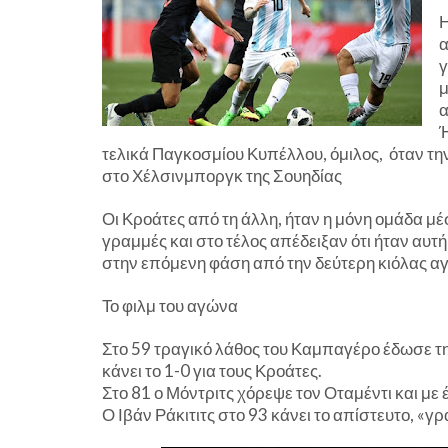
Η
α
γ
μ
α
Ή
τελικά Παγκοσμίου Κυπέλλου, όμιλος, όταν την
στο Χέλσινμποργκ της Σουηδίας
Οι Κροάτες από τη άλλη, ήταν η μόνη ομάδα μ
γραμμές και στο τέλος απέδειξαν ότι ήταν αυτή 
στην επόμενη φάση από την δεύτερη κιόλας αγ
Το φιλμ του αγώνα
Στο 59 τραγικό λάθος του Καμπαγέρο έδωσε τη
κάνει το 1-0 για τους Κροάτες.
Στο 81 ο Μόντριτς χόρεψε τον Οταμέντι και με
Ο Ιβάν Ράκιτιτς στο 93 κάνει το απίστευτο, «γρ