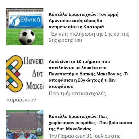
Κύπελλο Ερασιτεχνών: Τον Ερμή
Αμυνταίου εκτός έδρας θα
αντιμετωπίσει η Καστοριά
Έγινε η η κλήρωση της 1ης και της
2ης φάσης του
Αυτά είναι τα 10 τμήματα που
απειλούνται με λουκέτο στο
Πανεπιστήμιο Δυτικής Μακεδονίας -Τι
αποφάσισε η Σύγκλητος ή τι δεν
αποφάσισε
Ποια τμήματα και σχολές
παραμένουν
Κύπελλο Ερασιτεχνών: Πως
χωρίστηκαν οι ομάδες - Που βρίσκονται
της Δυτ. Μακεδονίας
Την Παρασκευή 31 Ιουλίου στις