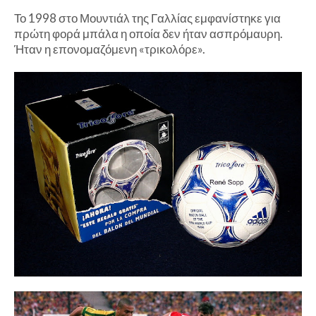
Το 1998 στο Μουντιάλ της Γαλλίας εμφανίστηκε για
πρώτη φορά μπάλα η οποία δεν ήταν ασπρόμαυρη.
Ήταν η επονομαζόμενη «τρικολόρε».