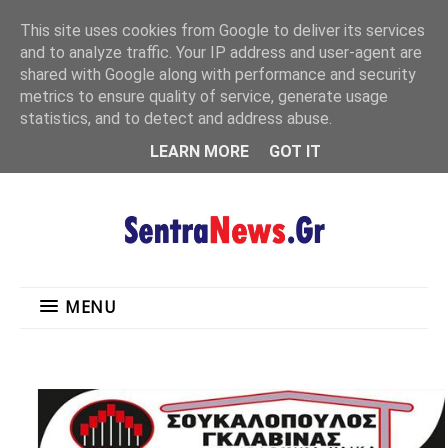
"
This site uses cookies from Google to deliver its services
MENU
and to analyze traffic. Your IP address and user-agent are
shared with Google along with performance and security
metrics to ensure quality of service, generate usage
statistics, and to detect and address abuse.
LEARN MORE
GOT IT
MENU