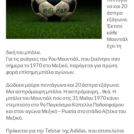
να και 20
άσπρα
εξάγωνα.
Έκτοτε
κάθε
Μουντιάλ
έχει τη
δική του μπάλα.
Για τις ανάγκες του 9ου Μουντιάλ, που ξεκίνησε σαν
σήμερα το 1970 στο Μεξικό, παράγεται για πρώτη
φορά επίσημη μπάλα αγώνων.
Δώδεκα μαύρα πεντάγωνα και 20 άσπρα εξάγωνα.
Μια ασπρόμαυρη μπάλα. Η ασπρόμαυρη… θεά. Η
μπάλα του Μουντιάλ που στις 31 Μαΐου 1970 κάνει
ντεμπούτο στο 9ο Παγκόσμιο Κύπελλο Ποδοσφαίρου
και στον αγώνα Μεξικό – Ρωσία στο στάδιο Αζτέκα του
Μεξικό.
Πρόκειται για την Telstar της Adidas, που αποτελείται