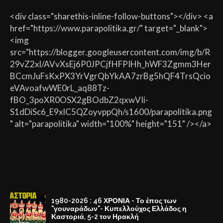
<div class="sharethis-inline-follow-buttons"></div> <a
href="https://www.parapolitika.gr/" target="_blank">
<img
src="https://blogger.googleusercontent.com/img/b/R
29vZ2xl/AVvXsEj6P0JPCjfHFPIHh_hWF3Zgmm3Her
BCcmJuFsKxPX3YrVgrQbYkAA7zrBg5hQF4TrsQcio
eVAvoafwWE0rL_aq88Tz-
fBO_3poXR0OSX2gBOdbZ2qxwVIi-
S1dDiSc6_E9xlC5QZoyvppQh/s1600/parapolitika.png
" alt="parapolitika" width="100%" height="151" /></a>
1980-2026 : 46 ΧΡΟΝΙΑ - Το έπος των
"γουναράδων"- Κυπελλούχος Ελλάδος η
Καστοριά, 5-2 τον Ηρακλή