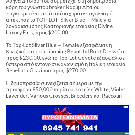
Αθηνά Δίτσιου που συμμετέχει στη δημοπρασία,
κόρη του γνωστού
broker
Ναούμ Δίτσιου.
Συγκεκριμένα, μετά από ισχυρό ανταγωνισμό,
απέκτησε το Τ
OP
-
LOT
Silver
Blue
—
Male
για
λογαριασμό της Καστοριανής εταιρείας
Divine
Luxury
Furs
, προς $200.00.
Το
Top
-
Lot
Silver
Blue
—
Female
εξασφάλισε η
Κινεζική εταιρεία
Liaoning
Beautiful
Root
Dress
Co
,
προς $ 230.00, ενώ το
Top
-
Lot
Coyote
εξασφάλισε
ύστερα από έντονο συναγωνισμό η Ιταλική εταιρεία
Rebellato
Graziano
προς $270.00.
Η δημοπρασία συνεχίζεται σήμερα με την
προσφορά 850,000 περίπου στα είδη
White
,
Violet
,
Lavender
,
Various
Crosses
,
Breeders
και
Raccoun