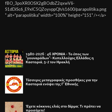
fBO_3poXR0OSX2gBOdbZ2qxwVIi-
S1dDiSc6_E9xlC5QZoyvppQh/s1600/parapolitika.png
" alt="parapolitika" width="100%" height="151" /></a>
1980-2026 : 46 ΧΡΟΝΙΑ - Το έπος των
"γουναράδων"- Κυπελλούχος Ελλάδος η
Καστοριά, 5-2 τον Ηρακλή
Τέσσερις μεταγραφικές προσθήκες για την
Καστοριά ενόψει της Γ' Εθνικής
Έχετε κόκκινες ελιές στο δέρμα; Τι πρέπει να
προσέχετε!