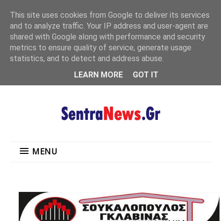
"
This site uses cookies from Google to deliver its services
MENU
and to analyze traffic. Your IP address and user-agent are
shared with Google along with performance and security
metrics to ensure quality of service, generate usage
statistics, and to detect and address abuse.
LEARN MORE
GOT IT
MENU