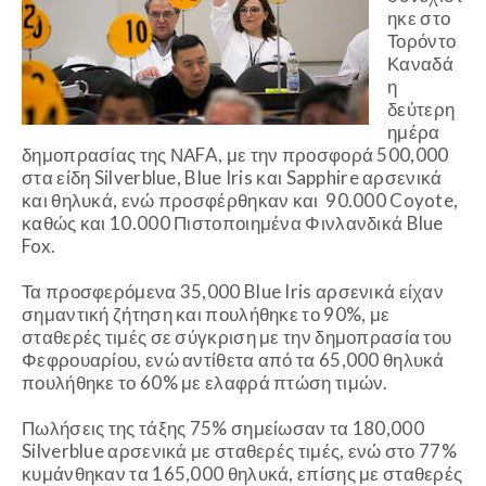
ηκε στο
Τορόντο
Καναδά
η
δεύτερη
ημέρα
δημοπρασίας της ΝΑ
FA
, με την προσφορά 500,000
στα είδη Silverblue, Blue Iris και Sapphire αρσενικά
και θηλυκά, ενώ προσφέρθηκαν και 90.000 Coyote,
καθώς και 10.000 Πιστοποιημένα Φινλανδικά Blue
Fox.
Τα προσφερόμενα 35,000 Blue Iris αρσενικά είχαν
σημαντική ζήτηση και πουλήθηκε το 90%, με
σταθερές τιμές σε σύγκριση με την δημοπρασία του
Φεφρουαρίου, ενώ αντίθετα από τα 65,000 θηλυκά
πουλήθηκε το 60% με ελαφρά πτώση τιμών.
Πωλήσεις της τάξης 75% σημείωσαν τα 180,000
Silverblue αρσενικά με σταθερές τιμές, ενώ στο 77%
κυμάνθηκαν τα 165,000 θηλυκά, επίσης με σταθερές