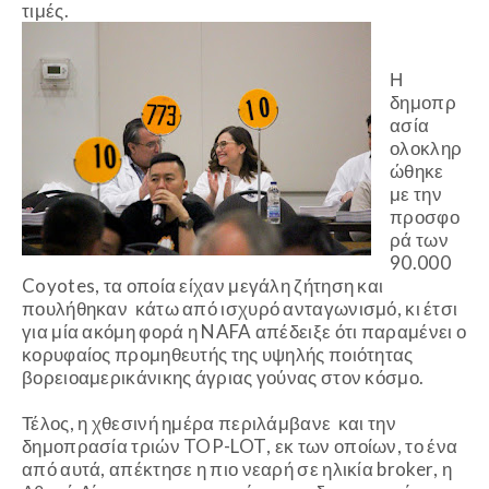
τιμές.
Η
δημοπρ
ασία
ολοκληρ
ώθηκε
με την
προσφο
ρά των
90.000
Coyotes, τα οποία είχαν μεγάλη ζήτηση και
πουλήθηκαν κάτω από ισχυρό ανταγωνισμό, κι έτσι
για μία ακόμη φορά η
NAFA
απέδειξε ότι παραμένει ο
κορυφαίος προμηθευτής της υψηλής ποιότητας
βορειοαμερικάνικης άγριας γούνας στον κόσμο.
Τέλος, η χθεσινή ημέρα περιλάμβανε και την
δημοπρασία τριών
TOP
-
LOT
, εκ των οποίων, το ένα
από αυτά, απέκτησε η πιο νεαρή σε ηλικία
broker
, η