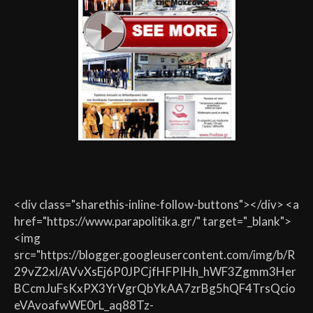
<div class="sharethis-inline-follow-buttons"></div> <a
href="https://www.parapolitika.gr/" target="_blank">
<img
src="https://blogger.googleusercontent.com/img/b/R
29vZ2xl/AVvXsEj6P0JPCjfHFPIHh_hWF3Zgmm3Her
BCcmJuFsKxPX3YrVgrQbYkAA7zrBg5hQF4TrsQcio
eVAvoafwWE0rL_aq88Tz-