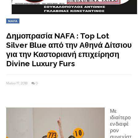
NAFA
Δημοπρασία NAFA : Top Lot
Silver Blue από την Aθηνά Δίτσιου
για την Καστοριανή επιχείρηση
Divine Luxury Furs
Μαΐου 17, 2018
0
Με
ιδιαίτερο
ενδιαφέ
ρον
συνεχίστ