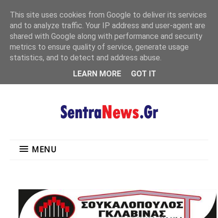
"
This site uses cookies from Google to deliver its services
MENU
and to analyze traffic. Your IP address and user-agent are
shared with Google along with performance and security
metrics to ensure quality of service, generate usage
statistics, and to detect and address abuse.
LEARN MORE
GOT IT
MENU