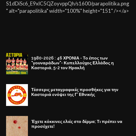
S1dDiSc6_E9xlC5QZoyvppQh/s1600/parapolitika.png
" alt="parapolitika" width="100%" height="151" /></a>
1980-2026 : 46 ΧΡΟΝΙΑ - Το έπος των
"γουναράδων"- Κυπελλούχος Ελλάδος η
Καστοριά, 5-2 τον Ηρακλή
Τέσσερις μεταγραφικές προσθήκες για την
Καστοριά ενόψει της Γ' Εθνικής
Έχετε κόκκινες ελιές στο δέρμα; Τι πρέπει να
προσέχετε!