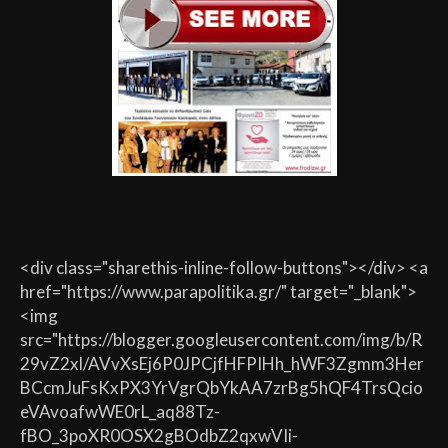
<div class="sharethis-inline-follow-buttons"></div> <a
href="https://www.parapolitika.gr/" target="_blank">
<img
src="https://blogger.googleusercontent.com/img/b/R
29vZ2xl/AVvXsEj6P0JPCjfHFPIHh_hWF3Zgmm3Her
BCcmJuFsKxPX3YrVgrQbYkAA7zrBg5hQF4TrsQcio
eVAvoafwWE0rL_aq88Tz-
fBO_3poXR0OSX2gBOdbZ2qxwVIi-