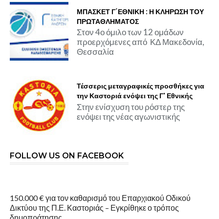
ΜΠΑΣΚΕΤ Γ΄ΕΘΝΙΚΗ : Η ΚΛΗΡΩΣΗ ΤΟΥ
ΠΡΩΤΑΘΛΗΜΑΤΟΣ
Στον 4ο όμιλο των 12 ομάδων
προερχόμενες από ΚΔ Μακεδονία,
Θεσσαλία
Τέσσερις μεταγραφικές προσθήκες για
την Καστοριά ενόψει της Γ' Εθνικής
Στην ενίσχυση του ρόστερ της
ενόψει της νέας αγωνιστικής
FOLLOW US ON FACEBOOK
150.000 € για τον καθαρισμό του Επαρχιακού Οδικού
Δικτύου της Π.Ε. Καστοριάς – Εγκρίθηκε ο τρόπος
δημοπράτησης