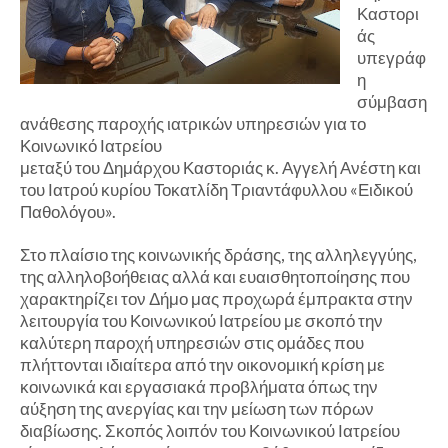
Καστορι
άς
υπεγράφ
η
σύμβαση
ανάθεσης παροχής ιατρικών υπηρεσιών για το
Κοινωνικό Ιατρείου
μεταξύ του Δημάρχου Καστοριάς κ. Αγγελή Ανέστη και
του Ιατρού κυρίου Τοκατλίδη Τριαντάφυλλου «Ειδικού
Παθολόγου».
Στο πλαίσιο της κοινωνικής δράσης, της αλληλεγγύης,
της αλληλοβοήθειας αλλά και ευαισθητοποίησης που
χαρακτηρίζει τον Δήμο μας προχωρά έμπρακτα στην
λειτουργία του Κοινωνικού Ιατρείου με σκοπό την
καλύτερη παροχή υπηρεσιών στις ομάδες που
πλήττονται ιδιαίτερα από την οικονομική κρίση με
κοινωνικά και εργασιακά προβλήματα όπως την
αύξηση της ανεργίας και την μείωση των πόρων
διαβίωσης. Σκοπός λοιπόν του Κοινωνικού Ιατρείου