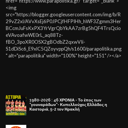
href="https://www.parapolitika.gr/" target="_blank">
<img
src="https://blogger.googleusercontent.com/img/b/R
29vZ2xl/AVvXsEj6P0JPCjfHFPIHh_hWF3Zgmm3Her
BCcmJuFsKxPX3YrVgrQbYkAA7zrBg5hQF4TrsQcio
eVAvoafwWE0rL_aq88Tz-
fBO_3poXR0OSX2gBOdbZ2qxwVIi-
S1dDiSc6_E9xlC5QZoyvppQh/s1600/parapolitika.png
" alt="parapolitika" width="100%" height="151" /></a>
1980-2026 : 46 ΧΡΟΝΙΑ - Το έπος των
"γουναράδων"- Κυπελλούχος Ελλάδος η
Καστοριά, 5-2 τον Ηρακλή