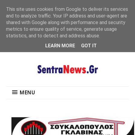
"
This site uses cookies from Google to deliver its services
MENU
and to analyze traffic. Your IP address and user-agent are
shared with Google along with performance and security
metrics to ensure quality of service, generate usage
statistics, and to detect and address abuse.
LEARN MORE
GOT IT
MENU