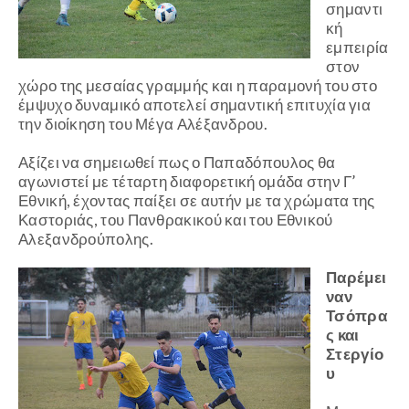
σημαντι
κή
εμπειρία
στον
χώρο της μεσαίας γραμμής και η παραμονή του στο
έμψυχο δυναμικό αποτελεί σημαντική επιτυχία για
την διοίκηση του Μέγα Αλέξανδρου.
Αξίζει να σημειωθεί πως ο Παπαδόπουλος θα
αγωνιστεί με τέταρτη διαφορετική ομάδα στην Γ’
Εθνική, έχοντας παίξει σε αυτήν με τα χρώματα της
Καστοριάς, του Πανθρακικού και του Εθνικού
Αλεξανδρούπολης.
Παρέμει
ναν
Τσόπρα
ς και
Στεργίο
υ