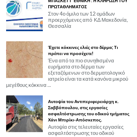
ΜΠΑΣΚΕΤ Γ΄ΕΘΝΙΚΗ : Η ΚΛΗΡΩΣΗ ΤΟΥ
ΠΡΩΤΑΘΛΗΜΑΤΟΣ
Στον 4ο όμιλο των 12 ομάδων
προερχόμενες από ΚΔ Μακεδονία,
Θεσσαλία
Έχετε κόκκινες ελιές στο δέρμα; Τι
πρέπει να προσέχετε!
Ένα από τα πιο συνηθισμένα
ευρήματα στο δέρμα των
εξεταζόμενων στο δερματολογικό
ιατρείο είναι τα κατά κανόνα μικρού
μεγέθους κόκκινα ...
Αυτοψία του Αντιπεριφερειάρχη κ.
Σαββόπουλου, στις εργασίες
ασφαλτόστρωσης του οδικού τμήματος
Χάνι Μπιρίκι-Απόσκεπος.
Αυτοψία στις τελευταίες εργασίες
ασφαλτόστρωσης του οδικού