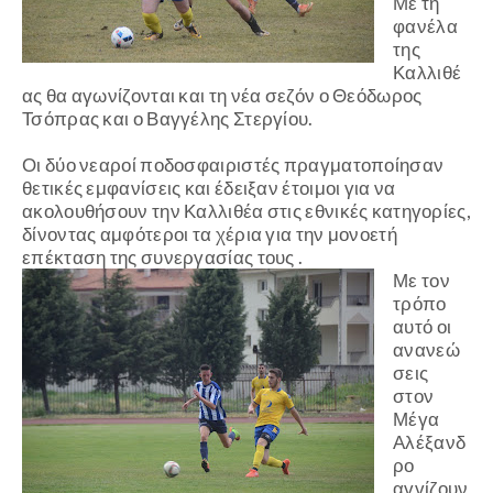
Με τη
φανέλα
της
Καλλιθέ
ας θα αγωνίζονται και τη νέα σεζόν ο Θεόδωρος
Τσόπρας και ο Βαγγέλης Στεργίου.
Οι δύο νεαροί ποδοσφαιριστές πραγματοποίησαν
θετικές εμφανίσεις και έδειξαν έτοιμοι για να
ακολουθήσουν την Καλλιθέα στις εθνικές κατηγορίες,
δίνοντας αμφότεροι τα χέρια για την μονοετή
επέκταση της συνεργασίας τους .
Με τον
τρόπο
αυτό οι
ανανεώ
σεις
στον
Μέγα
Αλέξανδ
ρο
αγγίζουν