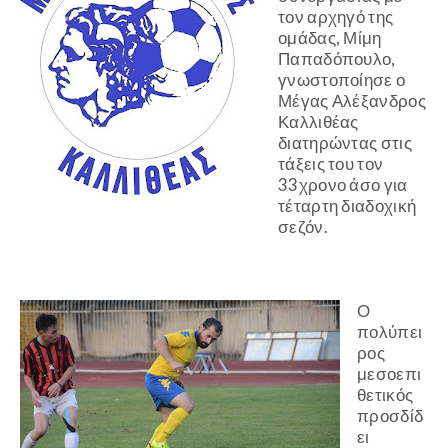
τον αρχηγό της
ομάδας, Μίμη
Παπαδόπουλο,
γνωστοποίησε ο
Μέγας Αλέξανδρος
Καλλιθέας
διατηρώντας στις
τάξεις του τον
33χρονο άσο για
τέταρτη διαδοχική
σεζόν.
Ο
πολύπει
ρος
μεσοεπι
θετικός
προσδίδ
ει