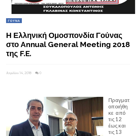
ΓΟΥΝΑ
Η Ελληνική Ομοσπονδία Γούνας
στο Annual General Meeting 2018
της F.E.
Απριλίου 14, 2018
0
Πραγματ
οποιήθη
κε από
τις 12
έως και
τις 13