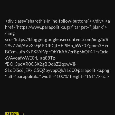
<div class="sharethis-inline-follow-buttons"></div> <a
href="https://www.parapolitika.gr/" target="_blank">
<img
src="https://blogger.googleusercontent.com/img/b/R
29vZ2xl/AVvXsEj6P0JPCjfHFPIHh_hWF3Zgmm3Her
BCcmJuFsKxPX3YrVgrQbYkAA7zrBg5hQF4TrsQcio
eVAvoafwWE0rL_aq88Tz-
fBO_3poXR0OSX2gBOdbZ2qxwVIi-
S1dDiSc6_E9xlC5QZoyvppQh/s1600/parapolitika.png
" alt="parapolitika" width="100%" height="151" /></a>