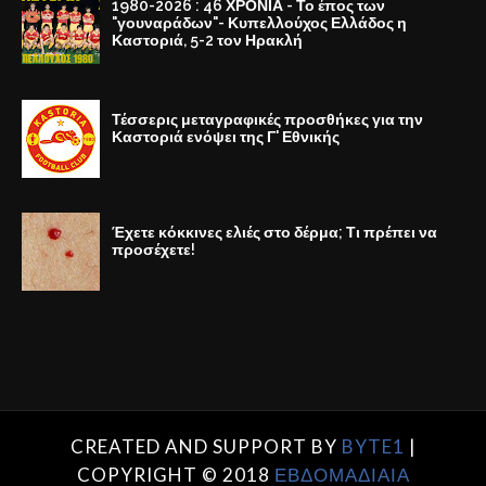
1980-2026 : 46 ΧΡΟΝΙΑ - Το έπος των
"γουναράδων"- Κυπελλούχος Ελλάδος η
Καστοριά, 5-2 τον Ηρακλή
Τέσσερις μεταγραφικές προσθήκες για την
Καστοριά ενόψει της Γ' Εθνικής
Έχετε κόκκινες ελιές στο δέρμα; Τι πρέπει να
προσέχετε!
CREATED AND SUPPORT BY
BYTE1
|
COPYRIGHT © 2018
ΕΒΔΟΜΑΔΙΑΙΑ