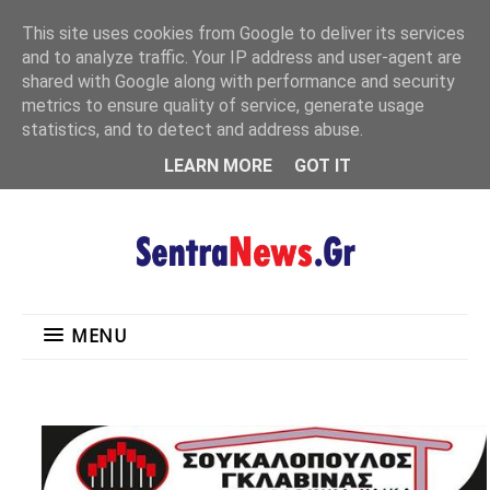
"
This site uses cookies from Google to deliver its services
MENU
and to analyze traffic. Your IP address and user-agent are
shared with Google along with performance and security
metrics to ensure quality of service, generate usage
statistics, and to detect and address abuse.
LEARN MORE
GOT IT
MENU