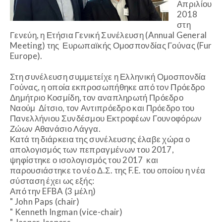
Απριλίου
2018
στη
Γενεύη, η Ετήσια Γενική Συνέλευση (Annual General
Meeting) της Ευρωπαϊκής Ομοσπονδίας Γούνας (Fur
Europe).
Στη συνέλευση συμμετείχε η Ελληνική Ομοσπονδία
Γούνας, η οποία εκπροσωπήθηκε από τον Πρόεδρο
Δημήτριο Κοσμίδη, τον αναπληρωτή Πρόεδρο
Ναούμ Δίτσιο, τον Αντιπρόεδρο και Πρόεδρο του
Πανελλήνιου Συνδέσμου Εκτροφέων Γουνοφόρων
Ζώων Αθανάσιο Λάγγα.
Κατά τη διάρκεια της συνέλευσης έλαβε χώρα ο
απολογισμός των πεπραγμένων του 2017,
ψηφίστηκε ο ισολογισμός του 2017 και
παρουσιάστηκε το νέο Δ.Σ. της F.E. του οποίου η νέα
σύσταση έχει ως εξής:
Από την EFBA (3 μέλη)
" John Paps (chair)
" Kenneth Ingman (vice-chair)