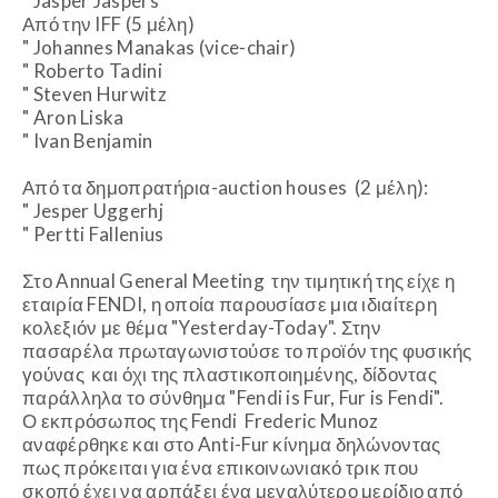
" Jasper Jaspers
Από την IFF (5 μέλη)
" Johannes Manakas (vice-chair)
" Roberto Tadini
" Steven Hurwitz
" Aron Liska
" Ivan Benjamin
Από τα δημοπρατήρια-auction houses (2 μέλη):
" Jesper Uggerhj
" Pertti Fallenius
Στο Annual General Meeting την τιμητική της είχε η
εταιρία FENDI, η οποία παρουσίασε μια ιδιαίτερη
κολεξιόν με θέμα "Yesterday-Today". Στην
πασαρέλα πρωταγωνιστούσε το προϊόν της φυσικής
γούνας και όχι της πλαστικοποιημένης, δίδοντας
παράλληλα το σύνθημα "Fendi is Fur, Fur is Fendi".
Ο εκπρόσωπος της Fendi Frederic Munoz
αναφέρθηκε και στο Anti-Fur κίνημα δηλώνοντας
πως πρόκειται για ένα επικοινωνιακό τρικ που
σκοπό έχει να αρπάξει ένα μεγαλύτερο μερίδιο από