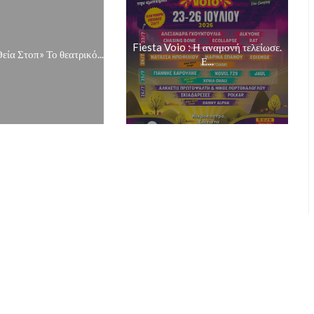
Fiesta Voio : Η αναμονή τελείωσε.
εία Στοπ» Το θεατρικό...
Ε...