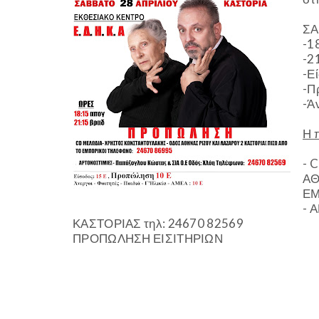
ΣΑ
-1
-2
-Ε
-Π
-Ά
Η 
- 
ΑΘ
ΕΜ
- 
ΚΑΣΤΟΡΙΑΣ τηλ: 24670 82569
ΠΡΟΠΩΛΗΣΗ ΕΙΣΙΤΗΡΙΩΝ