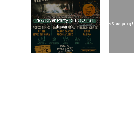
46ο River Party REBOOT 31
«Χάσαμε τη Θ
Ιουλίου...