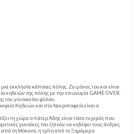
μια εκκλησία κάποιας πόλης. Ζει μόνος του και είναι
εία κηδειών της πόλης με την επωνυμία GAME OVER.
ς του γυναικείου φύλου.
αφείο Κηδειών και στο Νεκροταφείο είναι ο
ίζει τη χώρα ο πάτερ Άδης είναι τόσο τυχερός που
φορετικές γυναίκες του ζητούν να κηδέψει τους άνδρες
η από τη Μύκονο, η τρίτη από το Ξηρόμερο