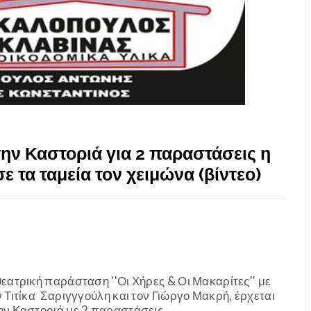
την Καστοριά για 2 παραστάσεις η
 τα ταμεία τον χειμώνα (βίντεο)
θεατρική παράσταση ''Οι Χήρες & Οι Μακαρίτες'' με
ν Τιτίκα Σαριγγγούλη και τον Γιώργο Μακρή, έρχεται
ην Καστοριά με 2 παραστάσεις