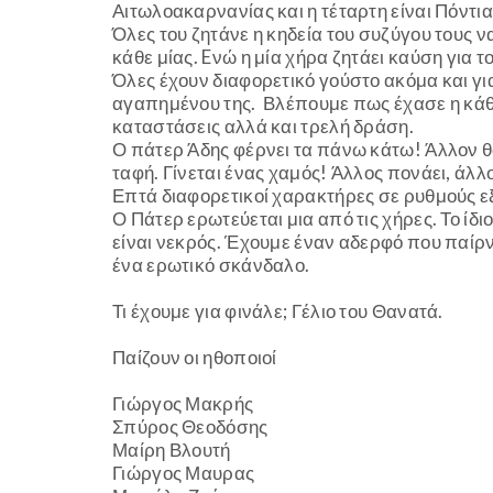
Αιτωλοακαρνανίας και η τέταρτη είναι Πόντια
Όλες του ζητάνε η κηδεία του συζύγου τους να
κάθε μίας. Eνώ η μία χήρα ζητάει καύση για τ
Όλες έχουν διαφορετικό γούστο ακόμα και για
αγαπημένου της. Βλέπουμε πως έχασε η κάθε
καταστάσεις αλλά και τρελή δράση.
Ο πάτερ Άδης φέρνει τα πάνω κάτω! Άλλον θάβ
ταφή. Γίνεται ένας χαμός! Άλλος πονάει, άλλο
Επτά διαφορετικοί χαρακτήρες σε ρυθμούς ε
Ο Πάτερ ερωτεύεται μια από τις χήρες. Το ίδ
είναι νεκρός. Έχουμε έναν αδερφό που παίρν
ένα ερωτικό σκάνδαλο.
Τι έχουμε για φινάλε; Γέλιο του Θανατά.
Παίζουν οι ηθοποιοί
Γιώργος Μακρής
Σπύρος Θεοδόσης
Μαίρη Βλουτή
Γιώργος Μαυρας