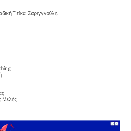
αδική Τιτίκα Σαριγγγούλη.
thing
ή
ας
ς Μελής