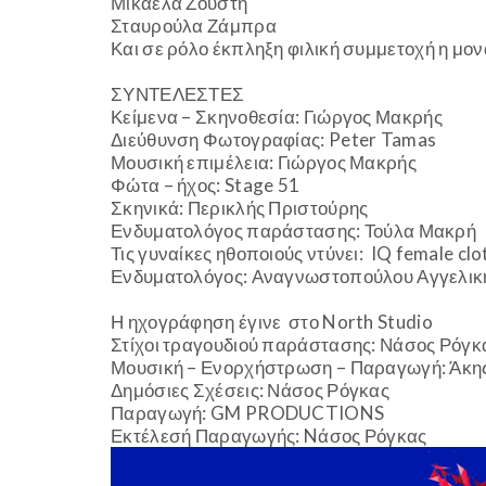
Μικαέλα Ζούστη
Σταυρούλα Ζάμπρα
Και σε ρόλο έκπληξη φιλική συμμετοχή η μον
ΣΥΝΤΕΛΕΣΤΕΣ
Κείμενα – Σκηνοθεσία: Γιώργος Μακρής
Διεύθυνση Φωτογραφίας: Peter Tamas
Μουσική επιμέλεια: Γιώργος Μακρής
Φώτα – ήχος: Stage 51
Σκηνικά: Περικλής Πριστούρης
Ενδυματολόγος παράστασης: Τούλα Μακρή
Τις γυναίκες ηθοποιούς ντύνει: IQ female clo
Ενδυματολόγος: Αναγνωστοπούλου Αγγελικ
Η ηχογράφηση έγινε στο North Studio
Στίχοι τραγουδιού παράστασης: Νάσος Ρόγκ
Μουσική – Ενορχήστρωση – Παραγωγή: Άκη
Δημόσιες Σχέσεις: Νάσος Ρόγκας
Παραγωγή: GM PRODUCTIONS
Εκτέλεσή Παραγωγής: Nάσος Ρόγκας