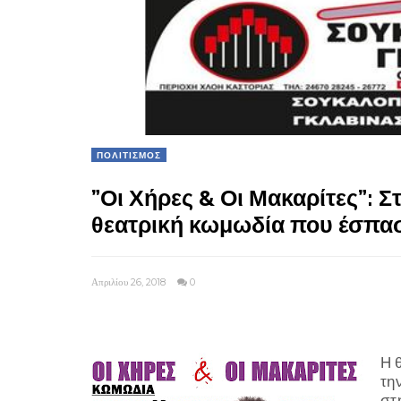
ΠΟΛΙΤΙΣΜΟΣ
”Οι Χήρες & Οι Μακαρίτες”: Σ
θεατρική κωμωδία που έσπασε
Απριλίου 26, 2018
0
Η 
τη
στ