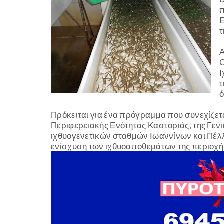
π
Ε
τ
Α
Ο
Ι
τ
Πρόκειται για ένα πρόγραμμα που συνεχίζετα
Περιφερειακής Ενότητας Καστοριάς, της Γενι
ιχθυογενετικών σταθμών Ιωαννίνων και Πέλλ
ενίσχυση των ιχθυοαποθεμάτων της περιοχή