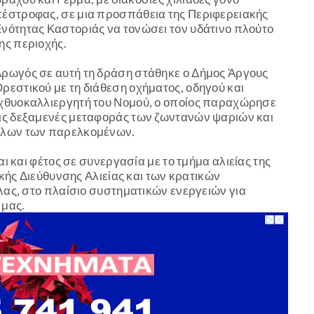
έστροφας, σε μια προσπάθεια της Περιφερειακής
νότητας Καστοριάς να τονώσει τον υδάτινο πλούτο
ης περιοχής.
ρωγός σε αυτή τη δράση στάθηκε ο Δήμος Άργους
ρεστικού με τη διάθεση οχήματος, οδηγού και
χθυοκαλλιεργητή του Νομού, ο οποίος παραχώρησε
ις δεξαμενές μεταφοράς των ζωντανών ψαριών και
όλων των παρελκομένων.
ι και φέτος σε συνεργασία με το τμήμα αλιείας της
κής Διεύθυνσης Αλιείας και των κρατικών
ας, στο πλαίσιο συστηματικών ενεργειών για
 μας.